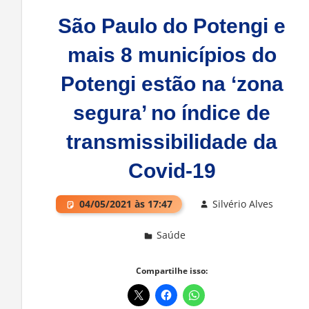
São Paulo do Potengi e
mais 8 municípios do
Potengi estão na ‘zona
segura’ no índice de
transmissibilidade da
Covid-19
04/05/2021 às 17:47
Silvério Alves
Saúde
Deixe um comentário
Compartilhe isso: