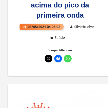
acima do pico da
primeira onda
05/05/2021 às 08:02
Silvério Alves
Saúde
Deixe um comentário
Compartilhe isso: