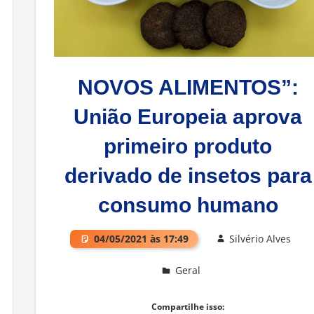
NOVOS ALIMENTOS”:
União Europeia aprova
primeiro produto
derivado de insetos para
consumo humano
04/05/2021 às 17:49
Silvério Alves
Geral
Deixe um comentário
Compartilhe isso: