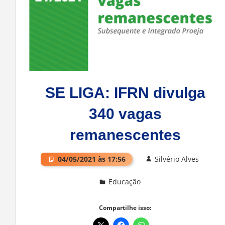
SE LIGA: IFRN divulga
340 vagas
remanescentes
04/05/2021 às 17:56
Silvério Alves
Educação
Deixe um comentário
Compartilhe isso: