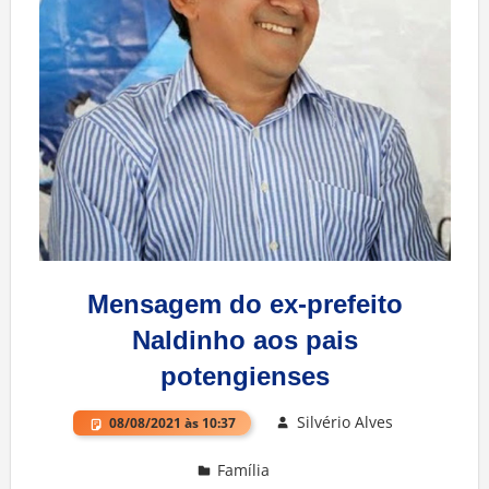
Mensagem do ex-prefeito
Naldinho aos pais
potengienses
Silvério Alves
08/08/2021 às 10:37
Família