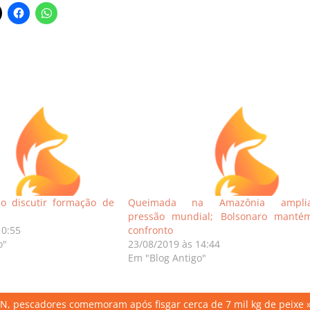
 discutir formação de
Queimada na Amazônia ampli
pressão mundial; Bolsonaro manté
10:55
confronto
o"
23/08/2019 às 14:44
Em "Blog Antigo"
, pescadores comemoram após fisgar cerca de 7 mil kg de peixe