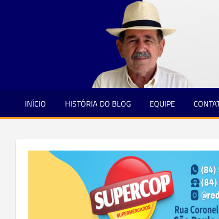
Jornalismo
Skip
e
to
Credibilidade
content
INÍCIO
HISTÓRIA DO BLOG
EQUIPE
CONTA