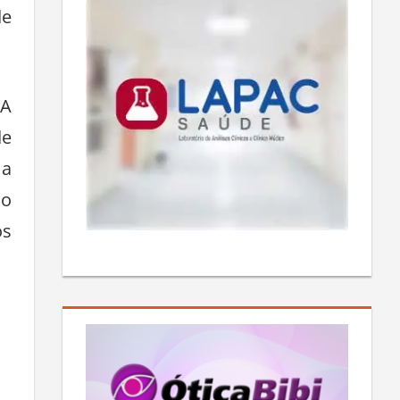
de
 A
de
 a
 o
os