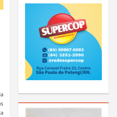
da
as
ta