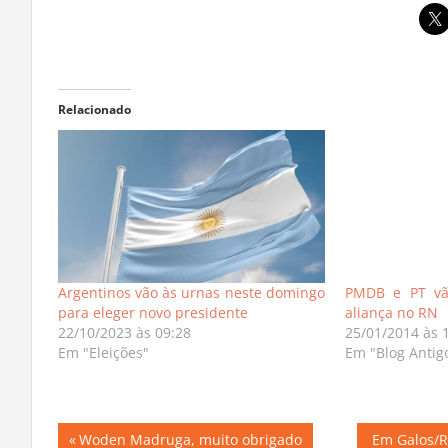
Relacionado
Argentinos vão às urnas neste domingo
PMDB e PT vão
para eleger novo presidente
aliança no RN
22/10/2023 às 09:28
25/01/2014 às 
Em "Eleições"
Em "Blog Antig
Navegação
Previous
Next
Woden Madruga, muito obrigado
Em Galos/RN