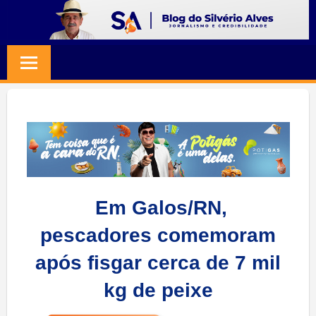
Skip
to
BLOG
Jornalismo
content
e
SILVERIO
Credibilidade
ALVES
Em Galos/RN,
pescadores comemoram
após fisgar cerca de 7 mil
kg de peixe