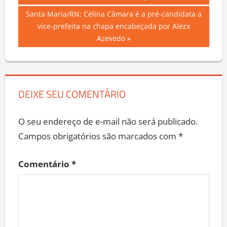
de
Next
Santa Maria/RN: Célina Câmara é a pré-candidata a
Post
Post:
vice-prefeita na chapa encabeçada por Alezx
Azevedo
DEIXE SEU COMENTÁRIO
O seu endereço de e-mail não será publicado.
Campos obrigatórios são marcados com
*
Comentário
*