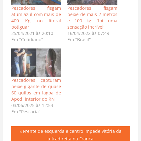
Pescadores fisgam
Pescadores fisgam
atum azul com mais de
peixe de mais 2 metros
400 Kg no litoral
e 100 kg: ‘foi uma
potiguar
sensação incrível’
25/04/2021 às 20:10
16/04/2022 às 07:49
Em "Cotidiano"
Em "Brasil"
Pescadores capturam
peixe gigante de quase
60 quilos em lagoa de
Apodi interior do RN
03/06/2025 às 12:53
Em "Pescaria"
Navegação
Previous
Frente de esquerda e centro impede vitória da
Post:
ultradireita na França