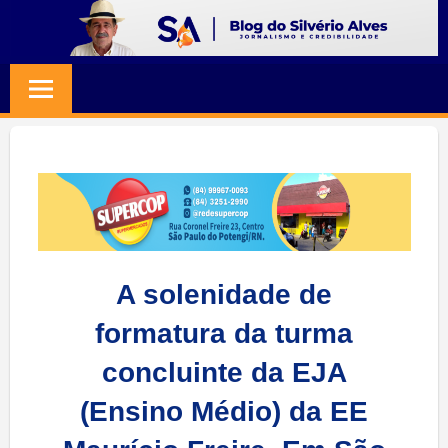
Skip
to
BLOG
Jornalismo
content
e
SILVERIO
Credibilidade
ALVES
A solenidade de
formatura da turma
concluinte da EJA
(Ensino Médio) da EE