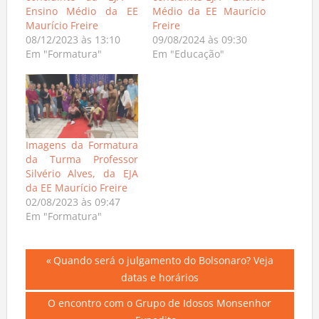
concluinte da EJA –
concluinte EJA – Ensino
Ensino Médio da EE
Médio da EE Maurício
Maurício Freire
Freire
08/12/2023 às 13:10
09/08/2024 às 09:30
Em "Formatura"
Em "Educação"
Imagens da Formatura
da Turma Professor
Silvério Alves, da EJA
da EE Maurício Freire
02/08/2023 às 09:47
Em "Formatura"
Navegação
Previous
Quando será o julgamento do Bolsonaro? Veja
Post:
datas e horários
de
Next
O encontro com o Grupo de Idosos Monsenhor