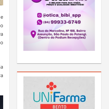
 e
do
va
 o
ia
ra