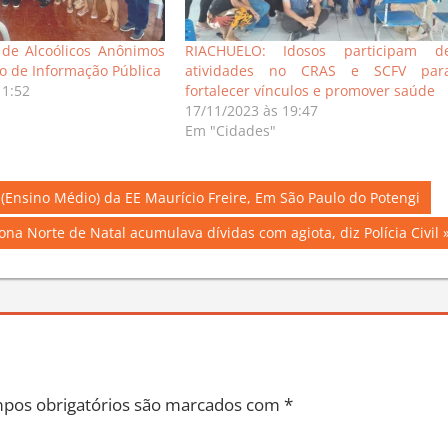
 de Alcoólicos Anônimos
RIACHUELO: Idosos participam d
ão de Informação Pública
atividades no CRAS e SCFV par
11:52
fortalecer vínculos e promover saúde
17/11/2023 às 19:47
Em "Cidades"
(Ensino Médio) da EE Maurício Freire, Em São Paulo do Potengi
na Norte de Natal acumulava dívidas com agiota, diz Polícia Civil
pos obrigatórios são marcados com
*