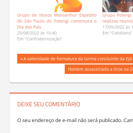
Grupo de Idosos Monsenhor Expedito
Grupo Potengi
de São Paulo do Potengi comemora o
realizou reuni
Dia dos Pais
17/05/2022 às 
25/08/2022 às 10:40
Em "Cotidiano"
Em "Confraternização"
Navegação
Previous
A solenidade de formatura da turma concluinte da EJA 
Post:
de
Next
Homem assassinado a tiros na Zo
Post:
Post
DEIXE SEU COMENTÁRIO
O seu endereço de e-mail não será publicado.
Cam