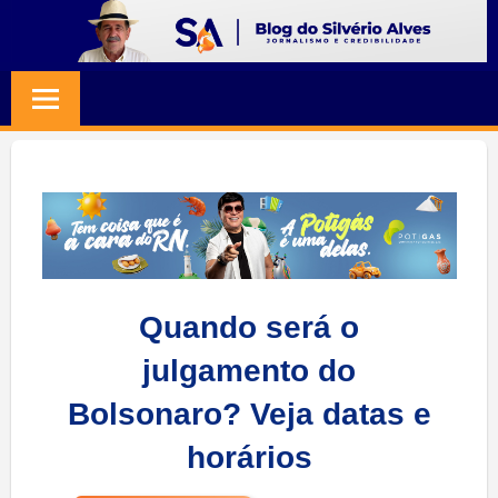
Skip
to
BLOG
Jornalismo
content
e
SILVERIO
Credibilidade
ALVES
Quando será o
julgamento do
Bolsonaro? Veja datas e
horários