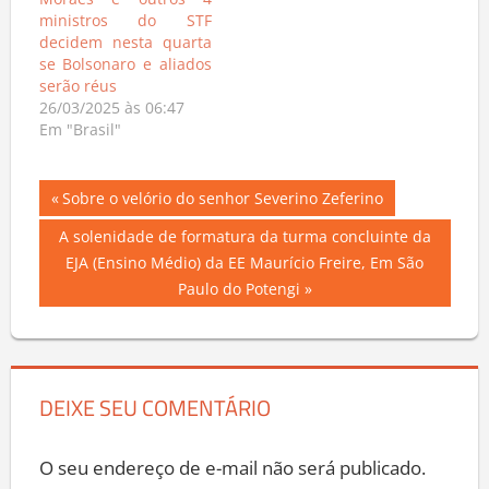
Moraes e outros 4
ministros do STF
decidem nesta quarta
se Bolsonaro e aliados
serão réus
26/03/2025 às 06:47
Em "Brasil"
Navegação
Previous
Sobre o velório do senhor Severino Zeferino
Post:
de
Next
A solenidade de formatura da turma concluinte da
Post:
EJA (Ensino Médio) da EE Maurício Freire, Em São
Post
Paulo do Potengi
DEIXE SEU COMENTÁRIO
O seu endereço de e-mail não será publicado.