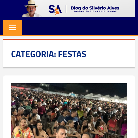
Skip
to
BLOG
Jornalismo
content
e
SILVERIO
Credibilidade
ALVES
CATEGORIA:
FESTAS