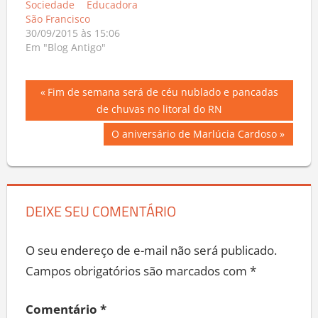
Sociedade Educadora
São Francisco
30/09/2015 às 15:06
Em "Blog Antigo"
Navegação
Previous
Fim de semana será de céu nublado e pancadas
Post:
de chuvas no litoral do RN
de
Next
O aniversário de Marlúcia Cardoso
Post
Post:
DEIXE SEU COMENTÁRIO
O seu endereço de e-mail não será publicado.
Campos obrigatórios são marcados com
*
Comentário
*