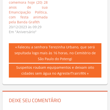
comemora hoje (20) 28
anos de sua
Emancipação Política,
com festa animada
pela Banda Grafith
20/12/2023 às 09:29
Em "Aniversário"
Navegação
Previous
Faleceu a senhora Terezinha Urbano, que será
Post:
sepultada logo mais às 16 horas, no Cemitério de
de
São Paulo do Potengi
Post
Next
Suspeitos roubam equipamentos e deixam oito
Post:
cidades sem água no Agreste/Trairi/RN
DEIXE SEU COMENTÁRIO