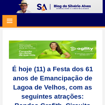
Skip
to
BLOG
Jornalismo
content
e
SILVERIO
Credibilidade
ALVES
É hoje (11) a Festa dos 61
anos de Emancipação de
Lagoa de Velhos, com as
seguintes atrações: