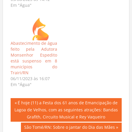
05/08/2023 às 14:12
Em "Água"
Abastecimento de água
feito pela Adutora
Monsenhor Espedito
está suspenso em 8
municípios do
Trairi/RN
06/11/2023 às 16:07
Em "Água"
Navegação
Previous
É hoje (11) a Festa dos 61 anos de Emancipação de
Post:
Lagoa de Velhos, com as seguintes atrações: Bandas
de
Grafith, Circuito Musical e Rey Vaqueiro
Post
Next
São Tomé/RN: Sobre o jantar do Dia das Mães