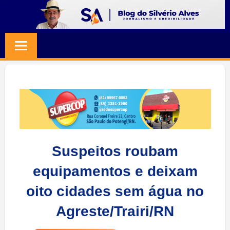
Skip
to
BLOG
Jornalismo
content
e
SILVERIO
Credibilidade
ALVES
Suspeitos roubam
equipamentos e deixam
oito cidades sem água no
Agreste/Trairi/RN