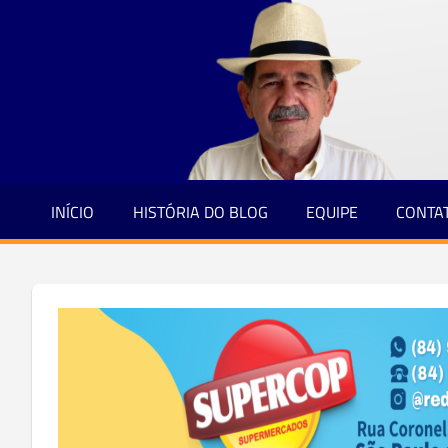
Jornalismo
Skip
e
to
Credibilidade
content
INÍCIO
HISTÓRIA DO BLOG
EQUIPE
CONTA