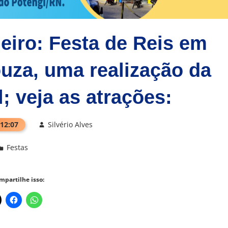
neiro: Festa de Reis em
uza, uma realização da
l; veja as atrações:
 12:07
Silvério Alves
Festas
mpartilhe isso: