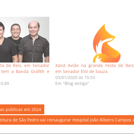
sta de Reis, em Senador
Xand Avião na grande Festa de Reis
, tem a Banda Grafith e
em Senador Elói de Souza.
s
03/01/2020 às 15:53
10:49
Em "Blog Antigo"
tas públicas em 2024
t
eitura de São Pedro vai reinaugurar Hospital João Ribeiro Campos
: