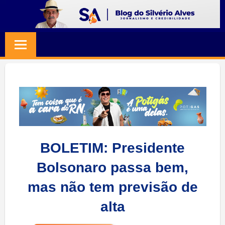
Skip
to
BLOG
Jornalismo
content
e
SILVERIO
Credibilidade
ALVES
BOLETIM: Presidente
Bolsonaro passa bem,
mas não tem previsão de
alta