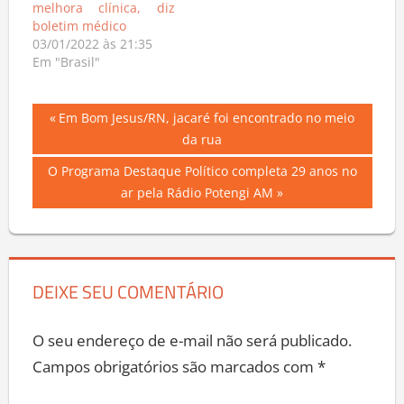
melhora clínica, diz
boletim médico
03/01/2022 às 21:35
Em "Brasil"
Navegação
Previous
Em Bom Jesus/RN, jacaré foi encontrado no meio
Post:
da rua
de
Next
O Programa Destaque Político completa 29 anos no
Post
Post:
ar pela Rádio Potengi AM
DEIXE SEU COMENTÁRIO
O seu endereço de e-mail não será publicado.
Campos obrigatórios são marcados com
*