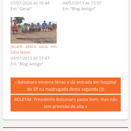
07/07/2026 às 10:44
04/02/2013 às 15:07
Em "Geral"
Em "Blog Antigo"
Jacaré ataca vaca em
Sítio Novo
04/07/2013 às 17:47
Em "Blog Antigo"
Navegação
Previous
Bolsonaro encerra férias e dá entrada em hospital
Post:
de SP na madrugada desta segunda (3)
de
Next
BOLETIM: Presidente Bolsonaro passa bem, mas não
Post
Post:
tem previsão de alta