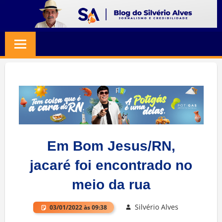
Skip
to
BLOG
Jornalismo
content
e
SILVERIO
Credibilidade
ALVES
Em Bom Jesus/RN,
jacaré foi encontrado no
meio da rua
Silvério Alves
03/01/2022 às 09:38