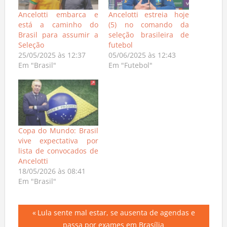
Ancelotti embarca e
Ancelotti estreia hoje
está a caminho do
(5) no comando da
Brasil para assumir a
seleção brasileira de
Seleção
futebol
25/05/2025 às 12:37
05/06/2025 às 12:43
Em "Brasil"
Em "Futebol"
Copa do Mundo: Brasil
vive expectativa por
lista de convocados de
Ancelotti
18/05/2026 às 08:41
Em "Brasil"
Navegação
Previous
Lula sente mal estar, se ausenta de agendas e
Post: