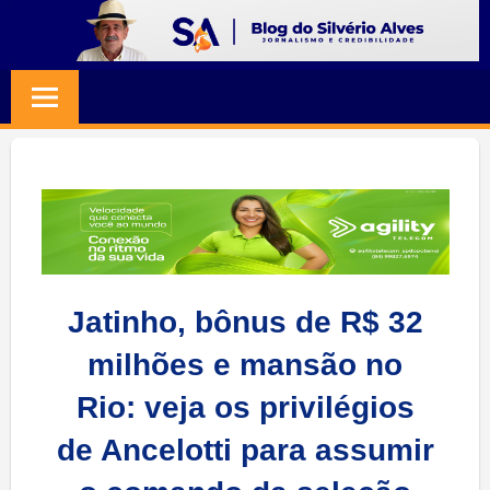
Skip
to
BLOG
Jornalismo
content
e
SILVERIO
Credibilidade
ALVES
Jatinho, bônus de R$ 32
milhões e mansão no
Rio: veja os privilégios
de Ancelotti para assumir