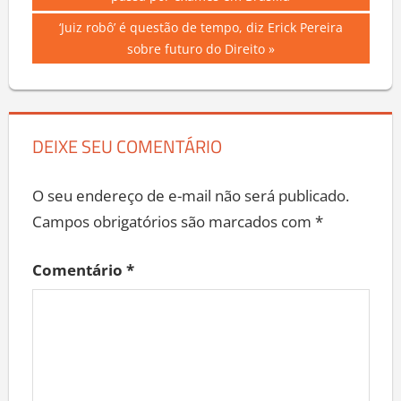
passa por exames em Brasília
de
Next
‘Juiz robô’ é questão de tempo, diz Erick Pereira
Post
Post:
sobre futuro do Direito
DEIXE SEU COMENTÁRIO
O seu endereço de e-mail não será publicado.
Campos obrigatórios são marcados com
*
Comentário
*