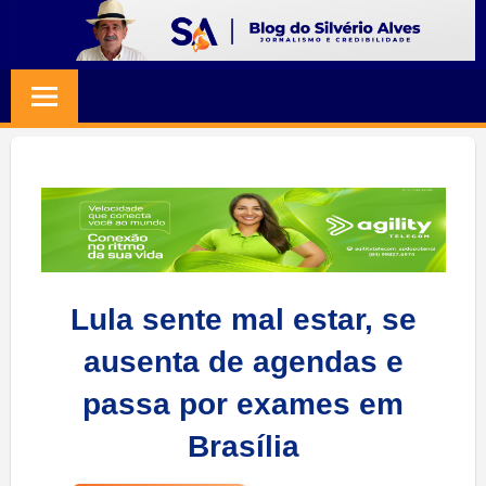
Skip
to
BLOG
Jornalismo
content
e
SILVERIO
Credibilidade
ALVES
Lula sente mal estar, se
ausenta de agendas e
passa por exames em
Brasília