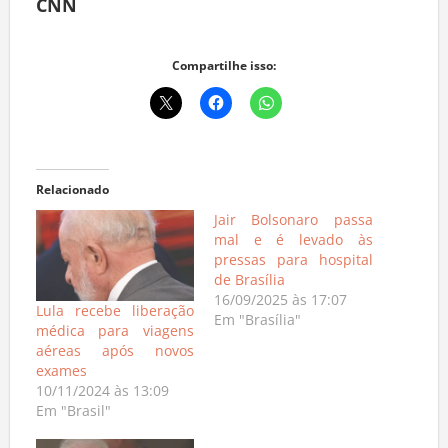
CNN
Compartilhe isso:
Relacionado
Jair Bolsonaro passa
mal e é levado às
pressas para hospital
de Brasília
16/09/2025 às 17:07
Lula recebe liberação
Em "Brasília"
médica para viagens
aéreas após novos
exames
10/11/2024 às 13:09
Em "Brasil"