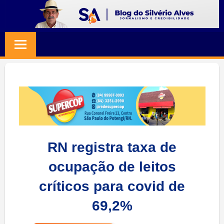
Skip
to
BLOG
Jornalismo
content
e
SILVERIO
Credibilidade
ALVES
RN registra taxa de
ocupação de leitos
críticos para covid de
69,2%