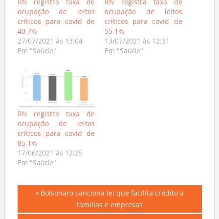
RN registra taxa de
RN registra taxa de
ocupação de leitos
ocupação de leitos
críticos para covid de
críticos para covid de
40,7%
55,1%
27/07/2021 às 13:04
13/07/2021 às 12:31
Em "Saúde"
Em "Saúde"
RN registra taxa de
ocupação de leitos
críticos para covid de
85,1%
17/06/2021 às 12:25
Em "Saúde"
Navegação
Previous
Bolsonaro sanciona lei que facilita crédito a
Post:
famílias e empresas
de