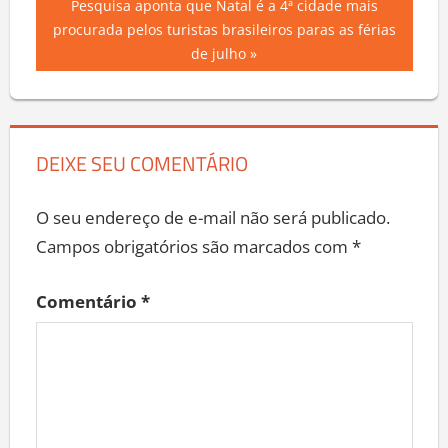
Next
Pesquisa aponta que Natal é a 4ª cidade mais
Post
Post:
procurada pelos turistas brasileiros paras as férias
de julho
DEIXE SEU COMENTÁRIO
O seu endereço de e-mail não será publicado.
Campos obrigatórios são marcados com
*
Comentário
*