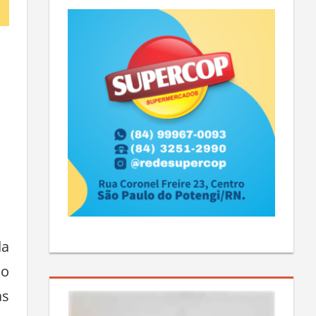
da
ho
as