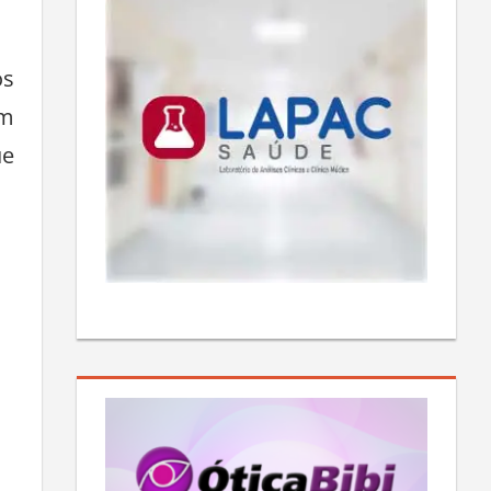
os
um
ue