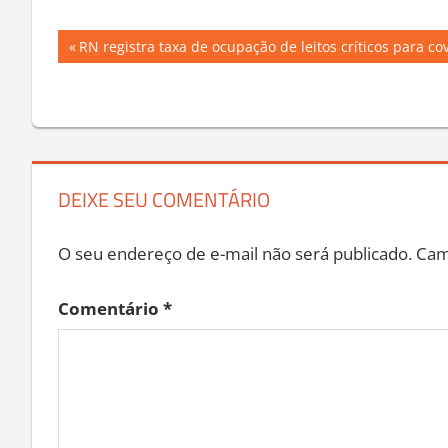
Navegação
Previous
RN registra taxa de ocupação de leitos críticos para co
Post:
de
Post
DEIXE SEU COMENTÁRIO
O seu endereço de e-mail não será publicado.
Cam
Comentário
*