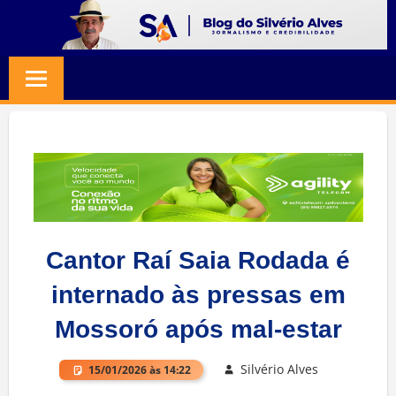
Skip
to
BLOG
Jornalismo
content
e
SILVERIO
Credibilidade
ALVES
Cantor Raí Saia Rodada é
internado às pressas em
Mossoró após mal-estar
Silvério Alves
15/01/2026 às 14:22