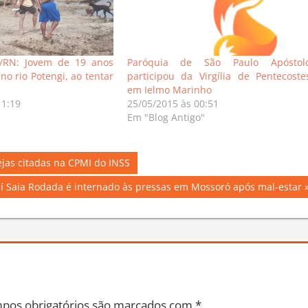
/RN: Jovem de 19 anos
Paróquia de São Paulo Apóstol
o rio Potengi, ao tentar
participou da Virgília de Pentecoste
em Ielmo Marinho
11:19
25/05/2015 às 00:51
Em "Blog Antigo"
rejas citadas na CPMI do INSS
í Saia Rodada é internado às pressas em Mossoró após mal-estar
pos obrigatórios são marcados com
*