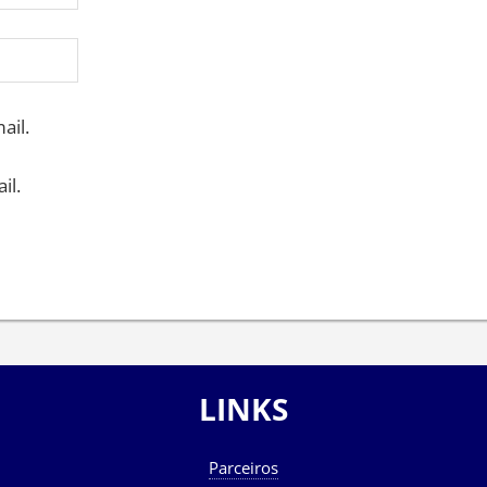
ail.
il.
LINKS
Parceiros