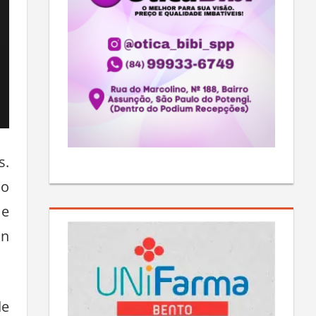
s.
ão
 e
on
de