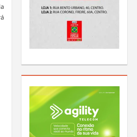
la
rá