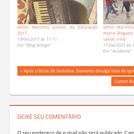
Ielmo Marinho Junino da Educação
Ielmo Marinho
2017
morre afogado n
19/06/2017 às 11:11
salvar irmã
Em "Blog Antigo"
17/04/2023 às 
Em "Acidente"
Navegação
Previous
Após críticas de Malafaia, Damares divulga lista de ig
Post:
de
Next
Cantor Ra
Post:
Post
DEIXE SEU COMENTÁRIO
O seu endereço de e-mail não será publicado.
Cam