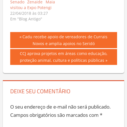
Senado Zenaide Maia
visitou a Expo Potengi
22/04/2018 às 03:27
Em "Blog Antigo"
Navegação
Previous
Cadu recebe apoio de vereadores de Currais
Post:
Novos e amplia apoios no Seridó
de
Next
CCJ aprova projetos em áreas como educação,
Post
Post:
proteção animal, cultura e políticas públicas
DEIXE SEU COMENTÁRIO
O seu endereço de e-mail não será publicado.
Campos obrigatórios são marcados com
*