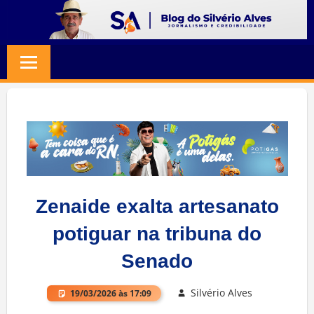
Skip
to
BLOG
Jornalismo
content
e
SILVERIO
Credibilidade
ALVES
Zenaide exalta artesanato
potiguar na tribuna do
Senado
Silvério Alves
19/03/2026 às 17:09