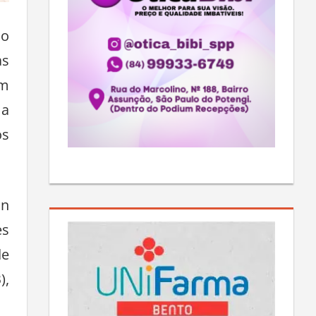
io
as
am
 a
os
on
es
de
),