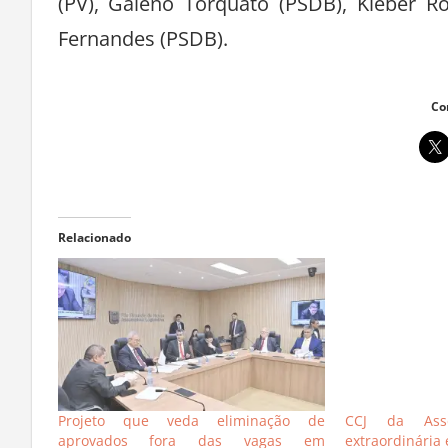
(PV), Galeno Torquato (PSDB), Kleber R
Fernandes (PSDB).
Co
Relacionado
Projeto que veda eliminação de
CCJ da Asse
aprovados fora das vagas em
extraordinária