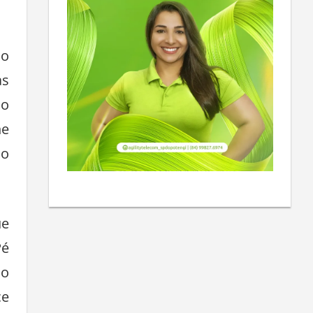
do
as
do
ne
do
ue
Pé
 o
ce