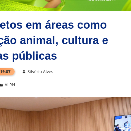
jetos em áreas como
ão animal, cultura e
as públicas
 19:07
Silvério Alves
ALRN