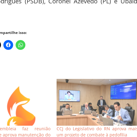
odrigues (PSDB), Coronel Azevedo (PL) e Ubal
mpartilhe isso:
mbleia faz reunião
CCJ do Legislativo do RN aprova mai
 e aprova manutenção do
um projeto de combate à pedofilia