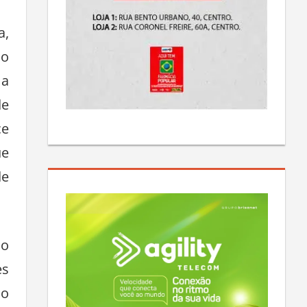
a,
no
 a
de
ce
ue
de
 o
es
do