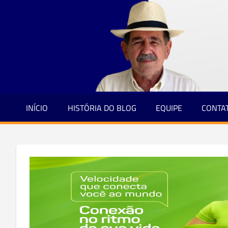
Jornalismo
Skip
e
to
Credibilidade
content
INÍCIO
HISTÓRIA DO BLOG
EQUIPE
CONTA