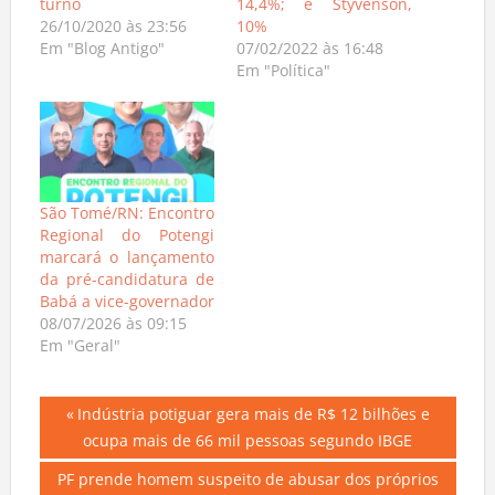
turno
14,4%; e Styvenson,
26/10/2020 às 23:56
10%
Em "Blog Antigo"
07/02/2022 às 16:48
Em "Política"
São Tomé/RN: Encontro
Regional do Potengi
marcará o lançamento
da pré-candidatura de
Babá a vice-governador
08/07/2026 às 09:15
Em "Geral"
Navegação
Previous
Indústria potiguar gera mais de R$ 12 bilhões e
Post:
ocupa mais de 66 mil pessoas segundo IBGE
de
Next
PF prende homem suspeito de abusar dos próprios