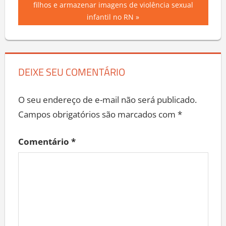
Post
Post:
filhos e armazenar imagens de violência sexual
infantil no RN
DEIXE SEU COMENTÁRIO
O seu endereço de e-mail não será publicado.
Campos obrigatórios são marcados com
*
Comentário
*