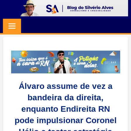
Skip
to
BLOG
Jornalismo
content
e
SILVERIO
Credibilidade
ALVES
Álvaro assume de vez a
bandeira da direita,
enquanto Endireita RN
pode impulsionar Coronel