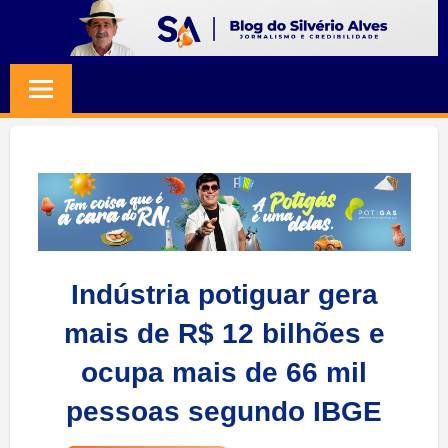
Skip
to
BLOG
Jornalismo
content
e
SILVERIO
Credibilidade
ALVES
Indústria potiguar gera
mais de R$ 12 bilhões e
ocupa mais de 66 mil
pessoas segundo IBGE