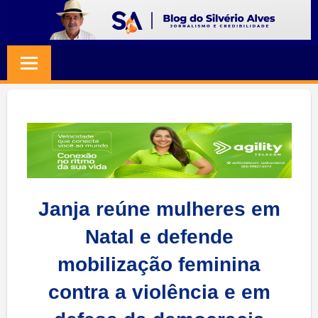
Skip
to
BLOG
Jornalismo
content
e
SILVERIO
Credibilidade
ALVES
Janja reúne mulheres em
Natal e defende
mobilização feminina
contra a violência e em