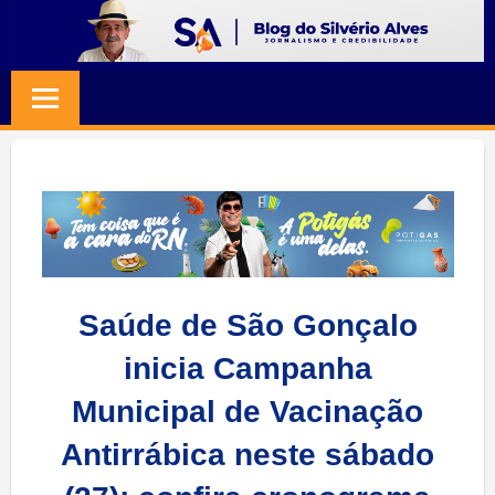
Skip
to
BLOG
Jornalismo
content
e
SILVERIO
Credibilidade
ALVES
Saúde de São Gonçalo
inicia Campanha
Municipal de Vacinação
Antirrábica neste sábado