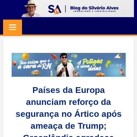
Skip
to
BLOG
Jornalismo
content
e
SILVERIO
Credibilidade
ALVES
Países da Europa
anunciam reforço da
segurança no Ártico após
ameaça de Trump;