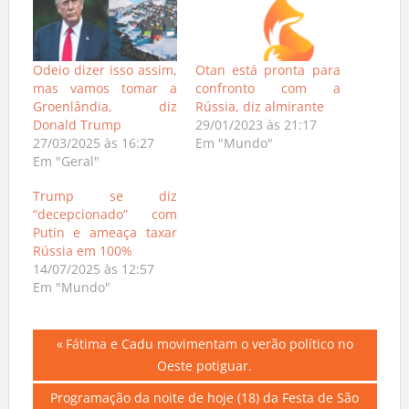
Odeio dizer isso assim,
Otan está pronta para
mas vamos tomar a
confronto com a
Groenlândia, diz
Rússia, diz almirante
Donald Trump
29/01/2023 às 21:17
27/03/2025 às 16:27
Em "Mundo"
Em "Geral"
Trump se diz
“decepcionado” com
Putin e ameaça taxar
Rússia em 100%
14/07/2025 às 12:57
Em "Mundo"
Navegação
Previous
Fátima e Cadu movimentam o verão político no
Post:
Oeste potiguar.
de
Next
Programação da noite de hoje (18) da Festa de São