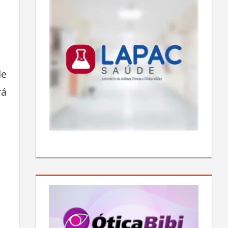
de
rá