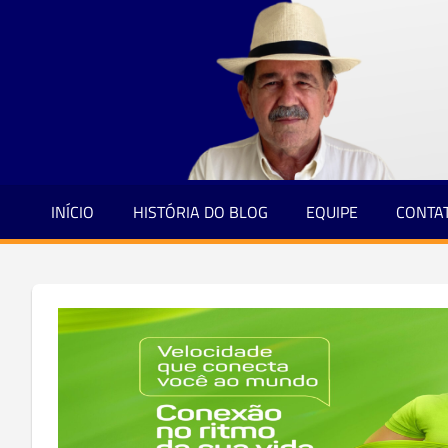
Jornalismo
Skip
e
to
Credibilidade
content
INÍCIO
HISTÓRIA DO BLOG
EQUIPE
CONTA