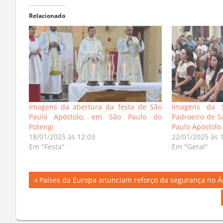
Relacionado
Imagens da abertura da festa de São
Imagens da 
Paulo Apóstolo, em São Paulo do
Padroeiro de S
Potengi
Paulo Apóstolo
18/01/2025 às 12:03
22/01/2025 às 
Em "Festa"
Em "Geral"
Navegação
Previous
Países da Europa anunciam reforço da segurança no Á
Post:
de
Post