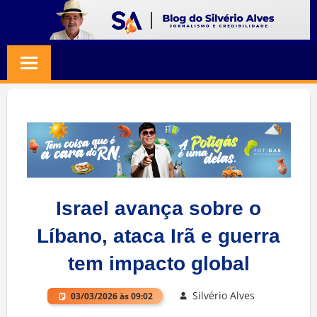
Skip
to
BLOG
Jornalismo
content
e
SILVERIO
Credibilidade
ALVES
Israel avança sobre o
Líbano, ataca Irã e guerra
tem impacto global
Silvério Alves
03/03/2026 às 09:02