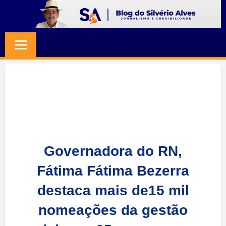
Skip
to
BLOG
Jornalismo
content
e
SILVERIO
Credibilidade
ALVES
Governadora do RN,
Fátima Fátima Bezerra
destaca mais de15 mil
nomeações da gestão