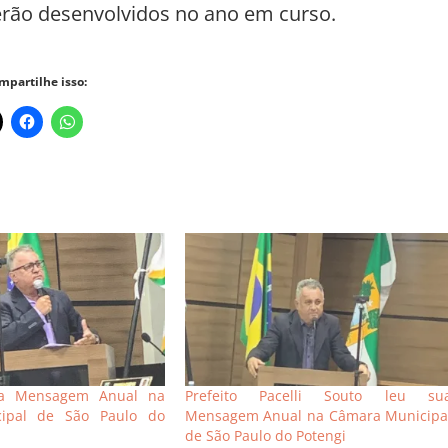
erão desenvolvidos no ano em curso.
mpartilhe isso:
sua Mensagem Anual na
Prefeito Pacelli Souto leu su
ipal de São Paulo do
Mensagem Anual na Câmara Municipa
de São Paulo do Potengi