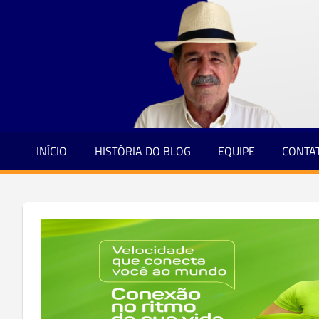
Jornalismo
Skip
e
to
Credibilidade
content
INÍCIO
HISTÓRIA DO BLOG
EQUIPE
CONTA