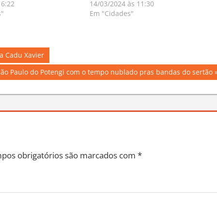
16:22
14/03/2024 às 11:30
s"
Em "Cidades"
ma Cadu Xavier
São Paulo do Potengi com o tempo nublado pras bandas do sertão
pos obrigatórios são marcados com
*