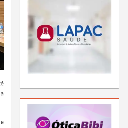
té
ua
 e