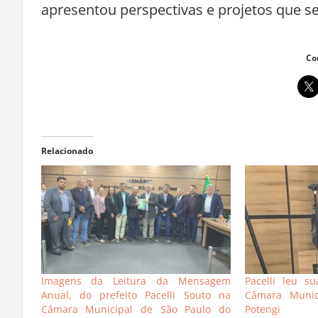
apresentou perspectivas e projetos que s
Co
Relacionado
Imagens da Leitura da Mensagem
Pacelli leu 
Anual, do prefeito Pacelli Souto na
Câmara Munic
Câmara Municipal de São Paulo do
Potengi