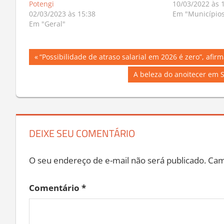
Potengi
10/03/2022 às 
02/03/2023 às 15:38
Em "Município
Em "Geral"
Navegação
Previous
“Possibilidade de atraso salarial em 2026 é zero”, afir
Post:
de
Next
A beleza do anoitecer em 
Post:
Post
DEIXE SEU COMENTÁRIO
O seu endereço de e-mail não será publicado.
Cam
Comentário
*