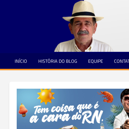
Jornalismo
Skip
e
to
Credibilidade
content
INÍCIO
HISTÓRIA DO BLOG
EQUIPE
CONTA