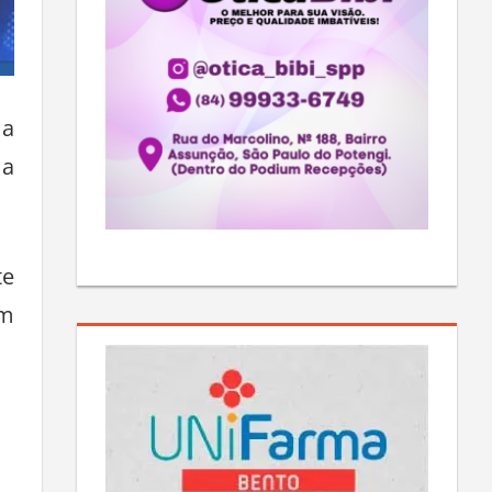
ma
 a
te
um