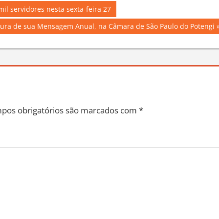
il servidores nesta sexta-feira 27
leitura de sua Mensagem Anual, na Câmara de São Paulo do Potengi
pos obrigatórios são marcados com
*