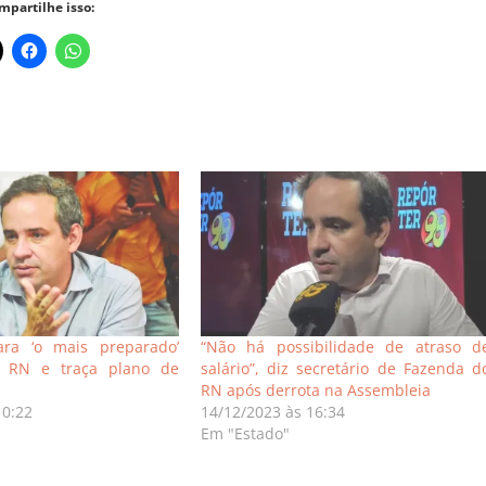
mpartilhe isso:
ra ‘o mais preparado’
“Não há possibilidade de atraso d
r RN e traça plano de
salário”, diz secretário de Fazenda d
RN após derrota na Assembleia
10:22
14/12/2023 às 16:34
Em "Estado"