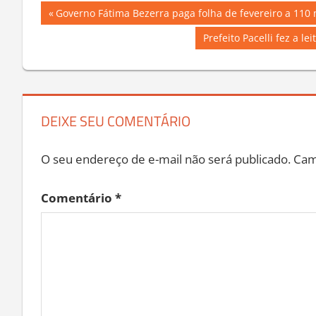
Navegação
Previous
Governo Fátima Bezerra paga folha de fevereiro a 110 m
Post:
de
Next
Prefeito Pacelli fez a 
Post:
Post
DEIXE SEU COMENTÁRIO
O seu endereço de e-mail não será publicado.
Cam
Comentário
*