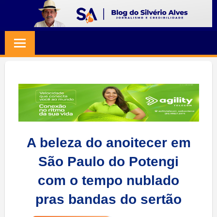
Skip
to
BLOG
Jornalismo
content
e
SILVERIO
Credibilidade
ALVES
A beleza do anoitecer em
São Paulo do Potengi
com o tempo nublado
pras bandas do sertão