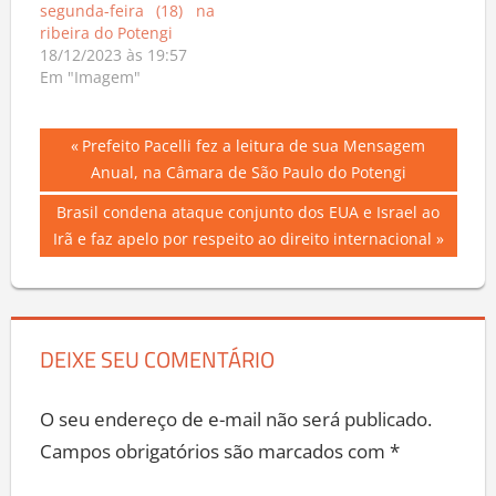
segunda-feira (18) na
ribeira do Potengi
18/12/2023 às 19:57
Em "Imagem"
Navegação
Previous
Prefeito Pacelli fez a leitura de sua Mensagem
Post:
Anual, na Câmara de São Paulo do Potengi
de
Next
Brasil condena ataque conjunto dos EUA e Israel ao
Post
Post:
Irã e faz apelo por respeito ao direito internacional
DEIXE SEU COMENTÁRIO
O seu endereço de e-mail não será publicado.
Campos obrigatórios são marcados com
*