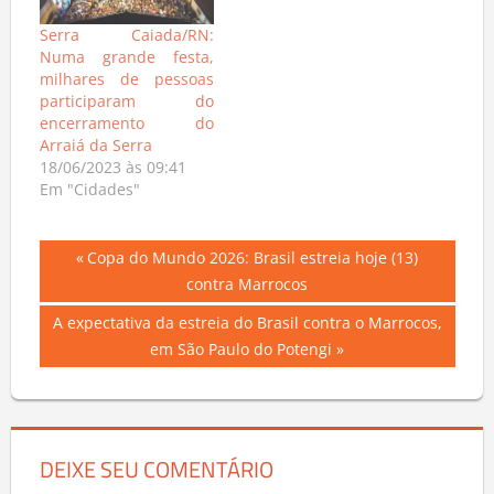
Serra Caiada/RN:
Numa grande festa,
milhares de pessoas
participaram do
encerramento do
Arraiá da Serra
18/06/2023 às 09:41
Em "Cidades"
Navegação
Previous
Copa do Mundo 2026: Brasil estreia hoje (13)
Post:
contra Marrocos
de
Next
A expectativa da estreia do Brasil contra o Marrocos,
Post
Post:
em São Paulo do Potengi
DEIXE SEU COMENTÁRIO