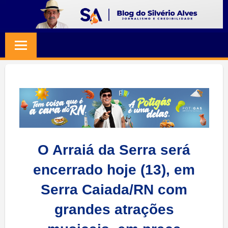
Skip
to
BLOG
Jornalismo
content
e
SILVERIO
Credibilidade
ALVES
O Arraiá da Serra será
encerrado hoje (13), em
Serra Caiada/RN com
grandes atrações