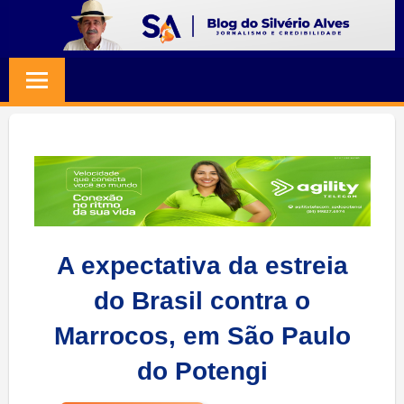
Skip
to
BLOG
Jornalismo
content
e
SILVERIO
Credibilidade
ALVES
A expectativa da estreia
do Brasil contra o
Marrocos, em São Paulo
do Potengi