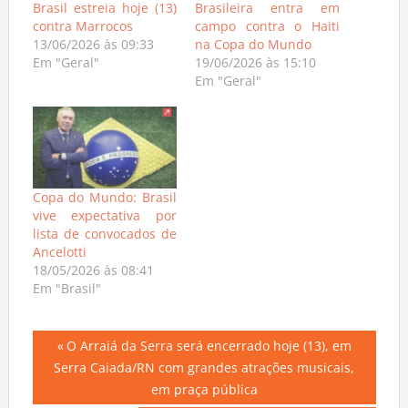
Brasil estreia hoje (13)
Brasileira entra em
contra Marrocos
campo contra o Haiti
13/06/2026 às 09:33
na Copa do Mundo
Em "Geral"
19/06/2026 às 15:10
Em "Geral"
Copa do Mundo: Brasil
vive expectativa por
lista de convocados de
Ancelotti
18/05/2026 às 08:41
Em "Brasil"
Navegação
Previous
O Arraiá da Serra será encerrado hoje (13), em
Post:
Serra Caiada/RN com grandes atrações musicais,
de
em praça pública