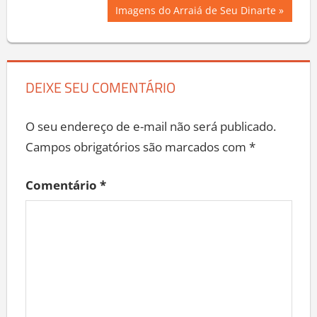
Post
Next
Imagens do Arraiá de Seu Dinarte
Post:
DEIXE SEU COMENTÁRIO
O seu endereço de e-mail não será publicado.
Campos obrigatórios são marcados com
*
Comentário
*