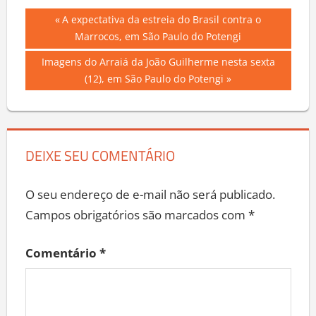
Navegação
Previous
A expectativa da estreia do Brasil contra o
Post:
Marrocos, em São Paulo do Potengi
de
Next
Imagens do Arraiá da João Guilherme nesta sexta
Post
Post:
(12), em São Paulo do Potengi
DEIXE SEU COMENTÁRIO
O seu endereço de e-mail não será publicado.
Campos obrigatórios são marcados com
*
Comentário
*