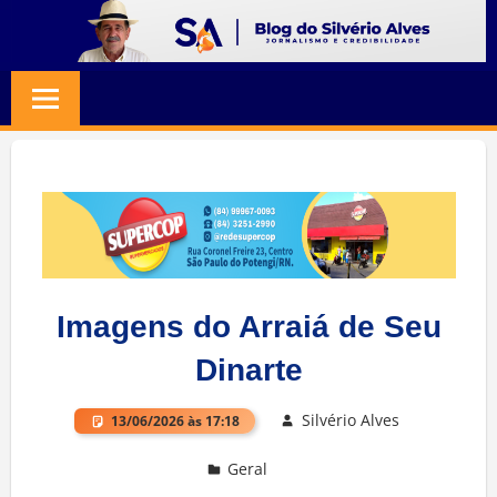
Skip
to
BLOG
Jornalismo
content
e
SILVERIO
Credibilidade
ALVES
Imagens do Arraiá de Seu
Dinarte
Silvério Alves
13/06/2026 às 17:18
Geral