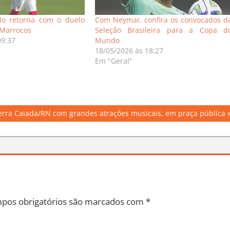
o retorna com o duelo
Com Neymar, confira os convocados d
 Marrocos
Seleção Brasileira para a Copa d
09:37
Mundo
18/05/2026 às 18:27
Em "Geral"
Serra Caiada/RN com grandes atrações musicais, em praça pública
pos obrigatórios são marcados com
*