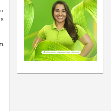
do
pe
em