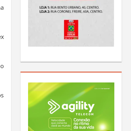
to
na
ex
mo
os