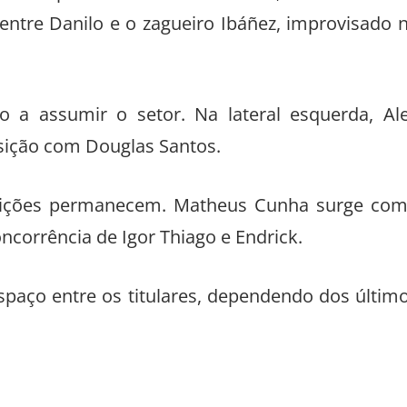
o campo. No sistema defensivo, o lateral-direi
 entre Danilo e o zagueiro Ibáñez, improvisado 
o a assumir o setor. Na lateral esquerda, Al
osição com Douglas Santos.
inições permanecem. Matheus Cunha surge co
corrência de Igor Thiago e Endrick.
spaço entre os titulares, dependendo dos últim