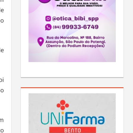
um
de
do
de
oi
ao
om