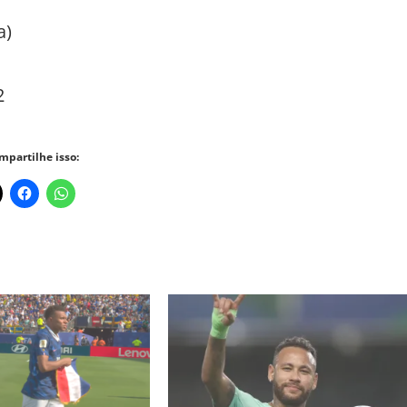
a)
a
2
mpartilhe isso: