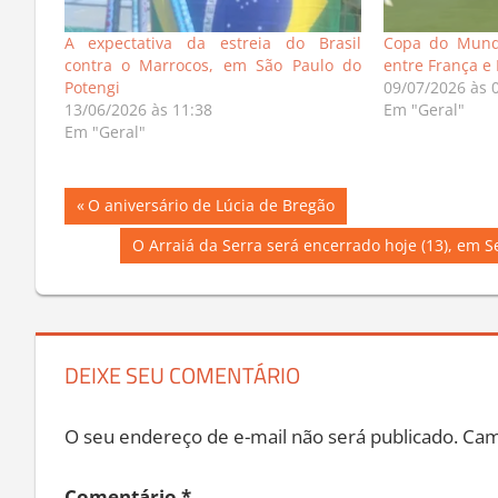
A expectativa da estreia do Brasil
Copa do Mund
contra o Marrocos, em São Paulo do
entre França e
Potengi
09/07/2026 às 
13/06/2026 às 11:38
Em "Geral"
Em "Geral"
Navegação
Previous
O aniversário de Lúcia de Bregão
Post:
de
Next
O Arraiá da Serra será encerrado hoje (13), em 
Post:
Post
DEIXE SEU COMENTÁRIO
O seu endereço de e-mail não será publicado.
Cam