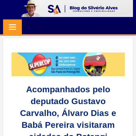
Skip
to
BLOG
Jornalismo
content
e
SILVERIO
Credibilidade
ALVES
Acompanhados pelo
deputado Gustavo
Carvalho, Álvaro Dias e
Babá Pereira visitaram