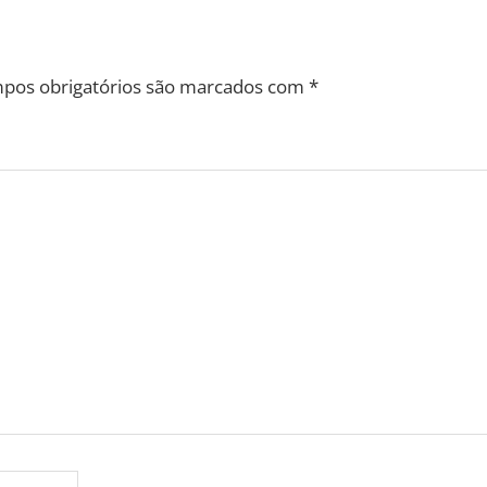
salas de aula no centro de São Gonçalo do Amarante
valho, Álvaro Dias e Babá Pereira visitaram cidades do Potengi
pos obrigatórios são marcados com
*