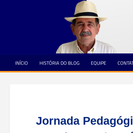
Jornalismo
Skip
e
to
Credibilidade
content
INÍCIO
HISTÓRIA DO BLOG
EQUIPE
CONTA