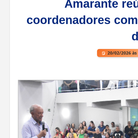
Jornada Pedagógi
Amarante reú
coordenadores com
d
20/02/2026 às
Deixe um comentário