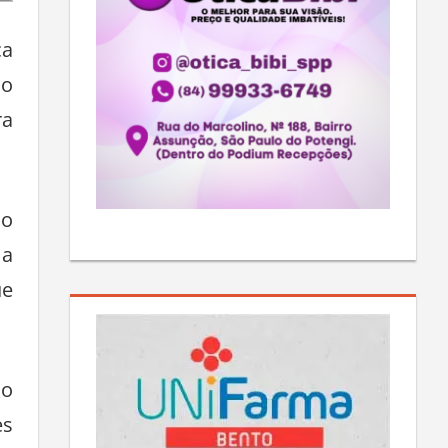
ca
ão
ra
ão
 a
ue