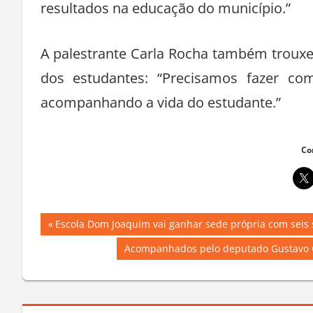
continuem o legado do aprendizado”, afir
A secretária adjunta de Educação, Socor
certeza de que estaremos juntos em 2026 
resultados na educação do município.”
A palestrante Carla Rocha também trouxe
dos estudantes: “Precisamos fazer c
acompanhando a vida do estudante.”
Co