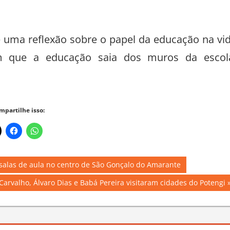
mou.
ro Medeiros, reforçou a união da equipe: “Ten
para vencer todos os desafios e garantir grand
 uma reflexão sobre o papel da educação na vi
om que a educação saia dos muros da escol
mpartilhe isso: