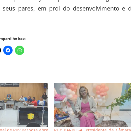
 seus pares, em prol do desenvolvimento e 
mpartilhe isso:
pal de Ruy Barbosa abre
RUY BARBOSA: Presidente da Câmara