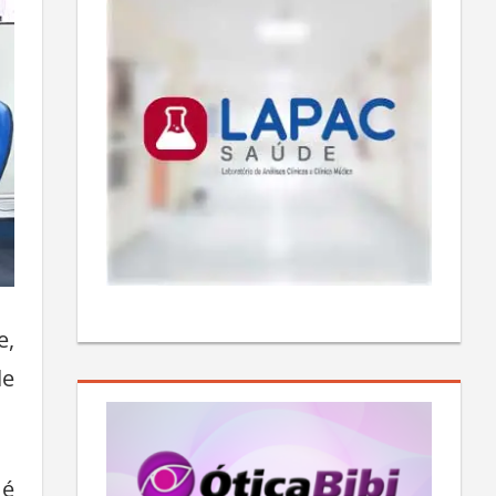
e,
de
 é