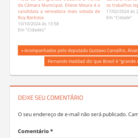
da Câmara Municipal, Eliene Moura é a
os trabalhos le
candidata a vereadora mais votada de
17/02/2024 às 
Ruy Barbosa
Em "Cidade"
10/10/2024 às 13:58
Em "Cidades"
Navegação
Previous
Acompanhados pelo deputado Gustavo Carvalho, Álvaro 
Post:
de
Next
Fernando Haddad diz que Brasil é “grande 
Post:
Post
DEIXE SEU COMENTÁRIO
O seu endereço de e-mail não será publicado.
Cam
Comentário
*