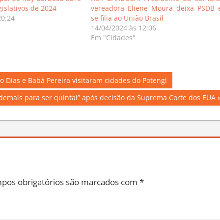
gislativos de 2024
vereadora Eliene Moura deixa PSDB 
20:24
se filia ao União Brasil
14/04/2024 às 12:06
Em "Cidades"
Dias e Babá Pereira visitaram cidades do Potengi
demais para ser quintal” após decisão da Suprema Corte dos EUA
pos obrigatórios são marcados com
*