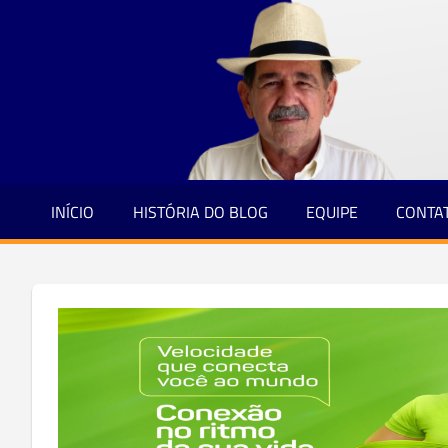
Jornalismo
Skip
e
to
Credibilidade
content
INÍCIO
HISTÓRIA DO BLOG
EQUIPE
CONTA