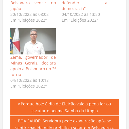
Bolsonaro vence no
defender a
Japão
democracia”
30/10/2022 às 08:02
04/10/2022 às 13:50
Em "Eleições 2022"
Em "Eleições 2022"
Zema, governador de
Minas Gerais, declara
apoio a Bolsonaro no 2º
turno
04/10/2022 às 10:18
Em "Eleições 2022"
Navegação
Previous
Porque hoje é dia de Eleição vale a pena ler ou
Post:
escutar o poema Samba da Utopia
de
Next
BOA SAÚDE: Servidora pede exoneração após se
Post