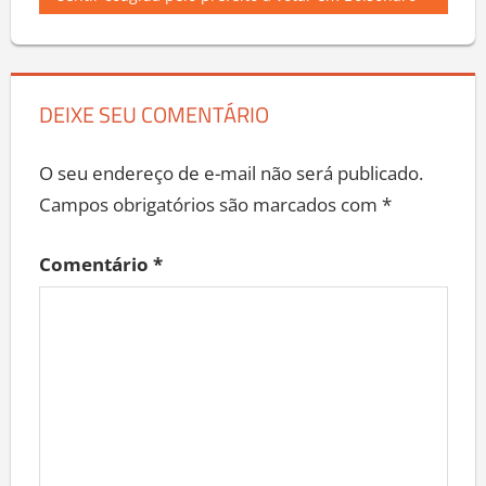
Post:
sentir coagida pelo prefeito a votar em Bolsonaro
DEIXE SEU COMENTÁRIO
O seu endereço de e-mail não será publicado.
Campos obrigatórios são marcados com
*
Comentário
*