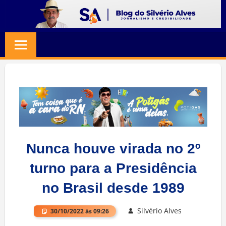
Skip
to
BLOG
Jornalismo
content
e
SILVERIO
Credibilidade
ALVES
Nunca houve virada no 2º
turno para a Presidência
no Brasil desde 1989
Silvério Alves
30/10/2022 às 09:26