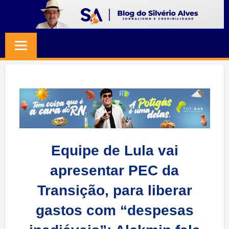
Skip
to
BLOG
Jornalismo
content
e
SILVERIO
Credibilidade
ALVES
Equipe de Lula vai
apresentar PEC da
Transição, para liberar
gastos com “despesas