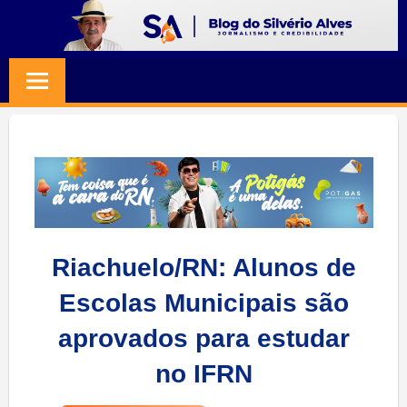
Skip
to
BLOG
Jornalismo
content
e
SILVERIO
Credibilidade
ALVES
Riachuelo/RN: Alunos de
Escolas Municipais são
aprovados para estudar
no IFRN