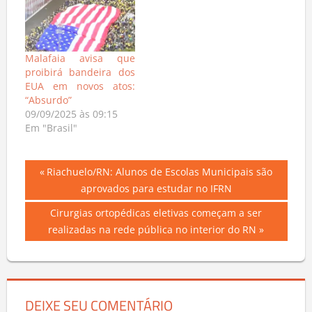
Malafaia avisa que
proibirá bandeira dos
EUA em novos atos:
“Absurdo”
09/09/2025 às 09:15
Em "Brasil"
Navegação
Previous
Riachuelo/RN: Alunos de Escolas Municipais são
Post:
aprovados para estudar no IFRN
de
Next
Cirurgias ortopédicas eletivas começam a ser
Post
Post:
realizadas na rede pública no interior do RN
DEIXE SEU COMENTÁRIO