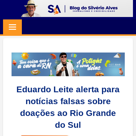
Skip
to
BLOG
Jornalismo
content
e
SILVERIO
Credibilidade
ALVES
Eduardo Leite alerta para
notícias falsas sobre
doações ao Rio Grande
do Sul