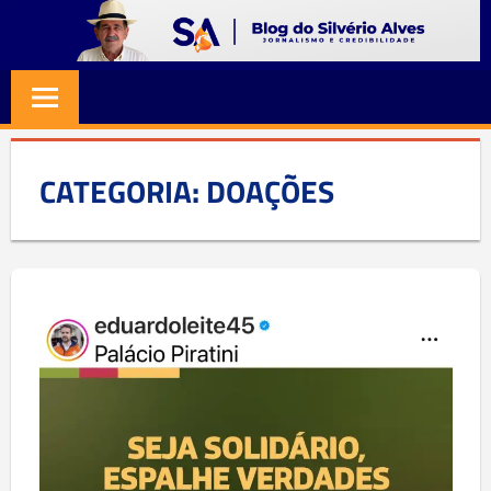
Skip
to
BLOG
Jornalismo
content
e
SILVERIO
Credibilidade
ALVES
CATEGORIA:
DOAÇÕES