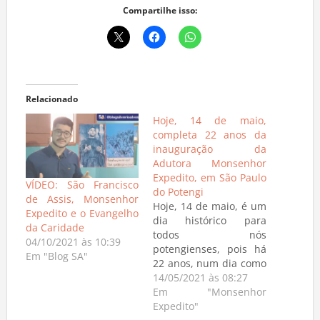
Compartilhe isso:
Relacionado
Hoje, 14 de maio,
completa 22 anos da
inauguração da
Adutora Monsenhor
Expedito, em São Paulo
VÍDEO: São Francisco
do Potengi
de Assis, Monsenhor
Hoje, 14 de maio, é um
Expedito e o Evangelho
dia histórico para
da Caridade
todos nós
04/10/2021 às 10:39
potengienses, pois há
Em "Blog SA"
22 anos, num dia como
hoje, foi inaugurada a
14/05/2021 às 08:27
Adutora Monsenhor
Em "Monsenhor
Expedito, em São Paulo
Expedito"