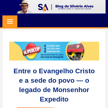
Skip
to
BLOG
Jornalismo
content
e
SILVERIO
Credibilidade
ALVES
Entre o Evangelho Cristo
e a sede do povo — o
legado de Monsenhor
Expedito