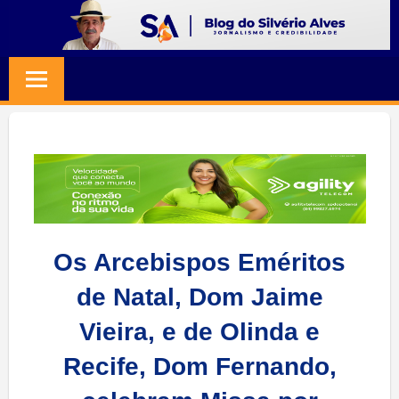
Skip
to
BLOG
Jornalismo
content
e
SILVERIO
Credibilidade
ALVES
Os Arcebispos Eméritos
de Natal, Dom Jaime
Vieira, e de Olinda e
Recife, Dom Fernando,