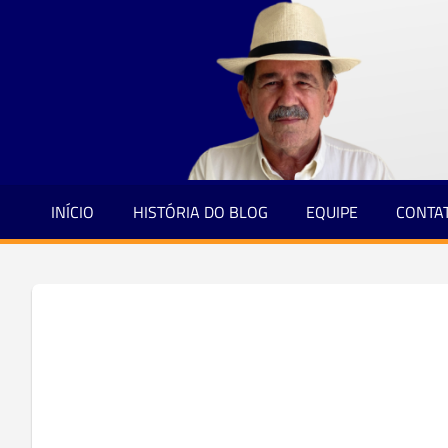
Jornalismo
Skip
e
to
Credibilidade
content
INÍCIO
HISTÓRIA DO BLOG
EQUIPE
CONTA