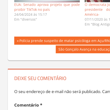
EUA: Senado aprova projeto que pode
O democrata Joe
proibir TikTok no país
presidente d
24/04/2024 às 15:17
América-
Em "diversos"
07/11/2020 às 
Em "Blog Antig
Navegação
Previous
Polícia prende suspeito de matar psicóloga em Açu/R
Post:
de
Next
São Gonçalo Avança na educaçã
Post:
Post
DEIXE SEU COMENTÁRIO
O seu endereço de e-mail não será publicado.
Cam
Comentário
*