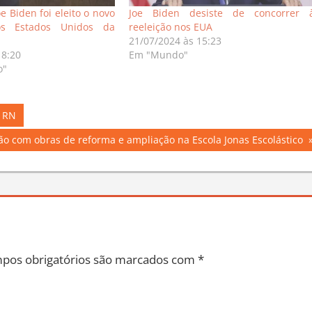
 Biden foi eleito o novo
Joe Biden desiste de concorrer 
os Estados Unidos da
reeleição nos EUA
21/07/2024 às 15:23
18:20
Em "Mundo"
o"
N RN
o com obras de reforma e ampliação na Escola Jonas Escolástico
pos obrigatórios são marcados com
*