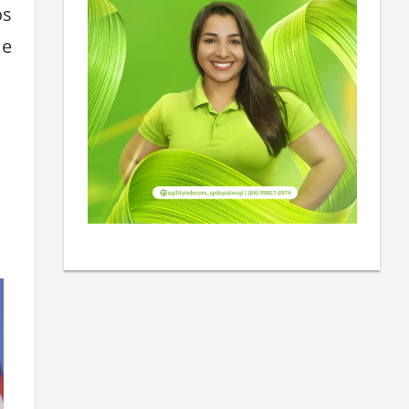
os
 e