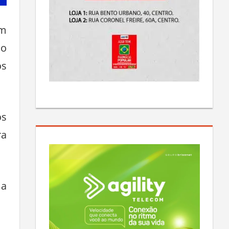
um
do
os
os
ra
 a