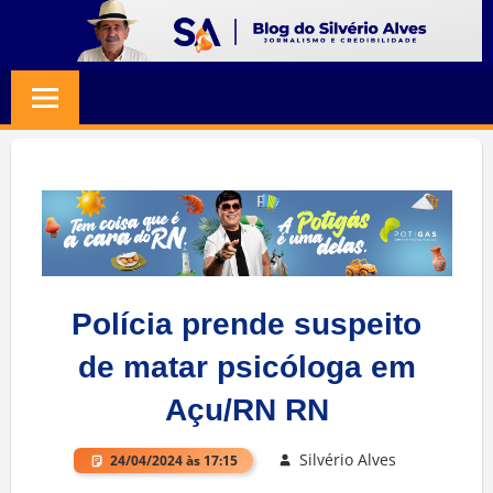
Skip
to
BLOG
Jornalismo
content
e
SILVERIO
Credibilidade
ALVES
Polícia prende suspeito
de matar psicóloga em
Açu/RN RN
Silvério Alves
24/04/2024 às 17:15