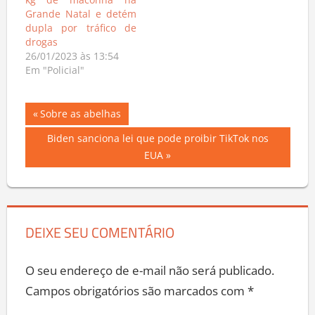
kg de maconha na
Grande Natal e detém
dupla por tráfico de
drogas
26/01/2023 às 13:54
Em "Policial"
Navegação
Previous
Sobre as abelhas
Post:
de
Next
Biden sanciona lei que pode proibir TikTok nos
Post:
EUA
Post
DEIXE SEU COMENTÁRIO
O seu endereço de e-mail não será publicado.
Campos obrigatórios são marcados com
*